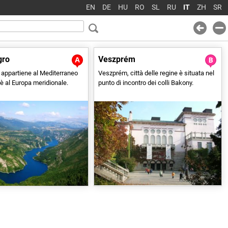
, dell'Europa centro-
EN
DE
HU
RO
SL
RU
IT
ZH
SR
rientali, di varie epoche.
gro
Veszprém
appartiene al Mediterraneo
Veszprém, città delle regine è situata nel
oè al Europa meridionale.
punto di incontro dei colli Bakony.